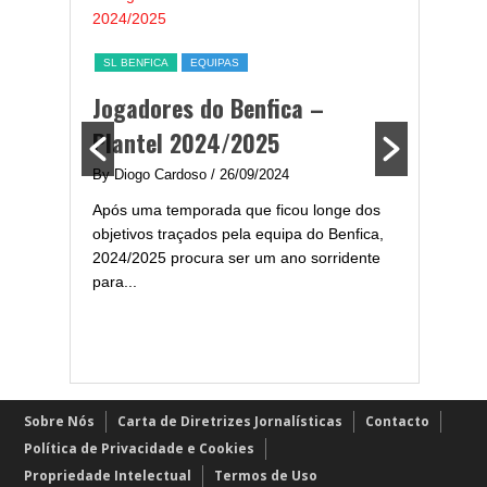
ESTATÍST
a,
Melhor
SL BENFICA
EQUIPAS
ming
portug
Jogadores do Benfica –
2024/
Plantel 2024/2025
enfica
By Diogo 
By Diogo Cardoso
/ 26/09/2024
gal com
Embora ha
Após uma temporada que ficou longe dos
..
de melhor
objetivos traçados pela equipa do Benfica,
assistir-
2024/2025 procura ser um ano sorridente
grandes..
para...
Sobre Nós
Carta de Diretrizes Jornalísticas
Contacto
Política de Privacidade e Cookies
Propriedade Intelectual
Termos de Uso