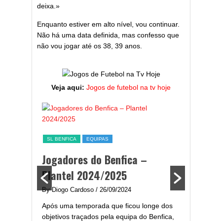
deixa.»
Enquanto estiver em alto nível, vou continuar.
Não há uma data definida, mas confesso que
não vou jogar até os 38, 39 anos.
Veja aqui:
Jogos de futebol na tv hoje
ESTATÍST
a,
Melhor
SL BENFICA
EQUIPAS
ming
portug
Jogadores do Benfica –
2024/
Plantel 2024/2025
enfica
By Diogo 
By Diogo Cardoso
/ 26/09/2024
gal com
Embora ha
Após uma temporada que ficou longe dos
..
de melhor
objetivos traçados pela equipa do Benfica,