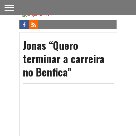
FUTEBOL
NACIONAL
FUTEBOL
NOTÍCIAS
ONDE
FUTEBOL
APOSTAS
INTERNACIONAL
DO
ASSISTIR
NA TV
FUTEBOL
Jonas “Quero
terminar a carreira
no Benfica”