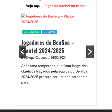
Veja aqui:
Jogos de futebol na tv hoje
ESTATÍST
a,
Melhor
SL BENFICA
EQUIPAS
ming
portug
Jogadores do Benfica –
2024/
Plantel 2024/2025
enfica
By Diogo 
By Diogo Cardoso
/ 26/09/2024
gal com
Embora ha
Após uma temporada que ficou longe dos
..
de melhor
objetivos traçados pela equipa do Benfica,
assistir-
2024/2025 procura ser um ano sorridente
grandes..
para...