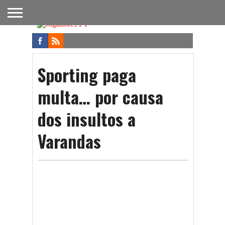
FUTEBOL
NACIONAL
FUTEBOL
NOTÍCIAS
ONDE
FUTEBOL
APOSTAS
INTERNACIONAL
DO
ASSISTIR
NA TV
FUTEBOL
Sporting paga
multa… por causa
dos insultos a
Varandas