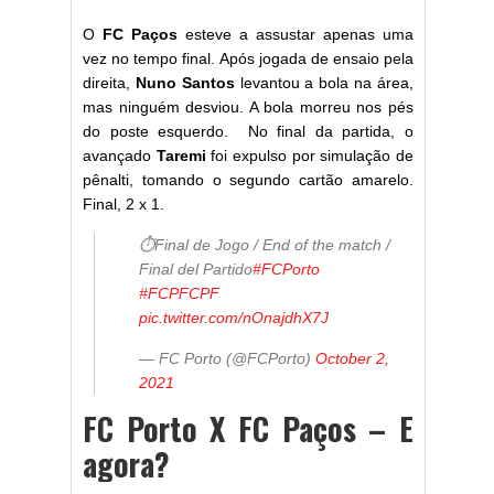
O
FC Paços
esteve a assustar apenas uma
vez no tempo final. Após jogada de ensaio pela
direita,
Nuno Santos
levantou a bola na área,
mas ninguém desviou. A bola morreu nos pés
do poste esquerdo. No final da partida, o
avançado
Taremi
foi expulso por simulação de
pênalti, tomando o segundo cartão amarelo.
Final, 2 x 1.
⏱Final de Jogo / End of the match /
Final del Partido
#FCPorto
#FCPFCPF
pic.twitter.com/nOnajdhX7J
— FC Porto (@FCPorto)
October 2,
2021
FC Porto X FC Paços – E
agora?