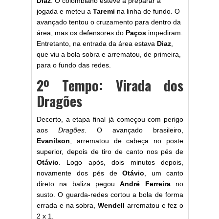
Diaz
. O colombiano esteve a preparar a
jogada e meteu a
Taremi
na linha de fundo. O
avançado tentou o cruzamento para dentro da
área, mas os defensores do
Paços
impediram.
Entretanto, na entrada da área estava
Diaz
,
que viu a bola sobra e arrematou, de primeira,
para o fundo das redes.
2º Tempo: Virada dos
Dragões
Decerto, a etapa final já começou com perigo
aos
Dragões
. O avançado brasileiro,
Evanílson
, arrematou de cabeça no poste
superior, depois de tiro de canto nos pés de
Otávio
. Logo após, dois minutos depois,
novamente dos pés de
Otávio
, um canto
direto na baliza pegou
André Ferreira
no
susto. O guarda-redes cortou a bola de forma
errada e na sobra,
Wendell
arrematou e fez o
2 x 1.