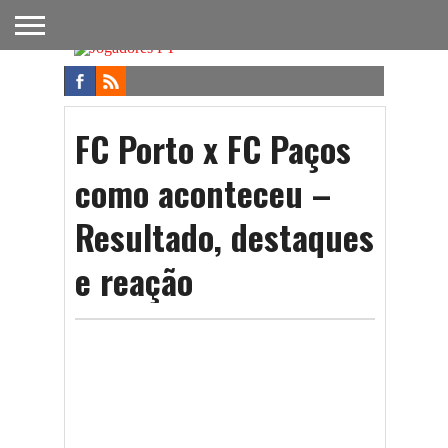
FUTEBOL
NACIONAL
FUTEBOL
NOTÍCIAS
ONDE
FUTEBOL
APOSTAS
INTERNACIONAL
DO
ASSISTIR
NA TV
FUTEBOL
FC Porto x FC Paços
como aconteceu –
Resultado, destaques
e reação