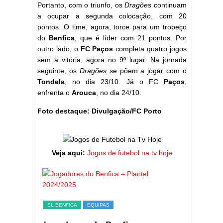
Portanto, com o triunfo, os
Dragões
continuam
a ocupar a segunda colocação, com 20
pontos. O time, agora, torce para um tropeço
do
Benfica
, que é líder com 21 pontos. Por
outro lado, o
FC Paços
completa quatro jogos
sem a vitória, agora no 9º lugar. Na jornada
seguinte, os
Dragões
se põem a jogar com o
Tondela
, no dia 23/10. Já o FC
Paços
,
enfrenta o
Arouca
, no dia 24/10.
Foto destaque: Divulgação/FC Porto
Veja aqui:
Jogos de futebol na tv hoje
ESTATÍST
a,
Melhor
SL BENFICA
EQUIPAS
ming
portug