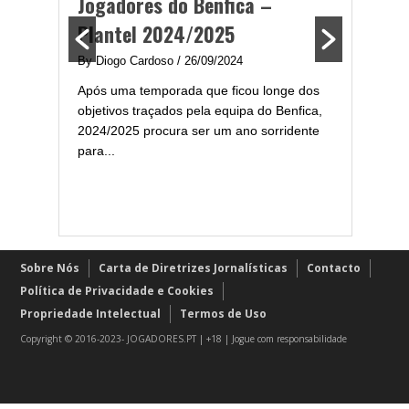
Jogadores do Benfica –
2024/
Plantel 2024/2025
enfica
By Diogo 
By Diogo Cardoso
/ 26/09/2024
gal com
Embora ha
Após uma temporada que ficou longe dos
..
de melhor
objetivos traçados pela equipa do Benfica,
assistir-
2024/2025 procura ser um ano sorridente
grandes..
para...
Sobre Nós
Carta de Diretrizes Jornalísticas
Contacto
Política de Privacidade e Cookies
Propriedade Intelectual
Termos de Uso
Copyright © 2016-2023- JOGADORES.PT | +18 | Jogue com responsabilidade