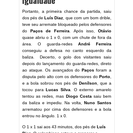
igualdade
Portanto, a primeira chance da partida, saiu
dos pés de
Luís Diaz
, que com um bom drible,
teve seu arremate bloqueado pelos defensores
do
Paços de Ferreira
. Após isso,
Otávio
quase abriu o 1 x 0, com um chute de fora da
área. O guarda-redes
André Ferreira
conseguiu a defesa no canto esquerdo da
baliza. Decerto, o golo dos visitantes saiu
depois do lançamento do guarda-redes, direto
ao ataque. Os avançados do
Paços
foram a
disputa pelo alto com os defensores do
Porto
,
e a bola sobrou nos pés de
Denílson
, que a
tocou para
Lucas Silva
. O externo amarelo
tentou as redes, mas
Diogo Costa
saiu bem
da baliza e impediu. Na volta,
Nuno Santos
arrematou por cima dos defensores e a bola
entrou no ângulo. 1 x 0.
O 1 x 1 sai aos 43 minutos, dos pés de
Luís