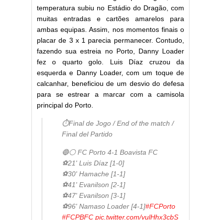
temperatura subiu no Estádio do Dragão, com
muitas entradas e cartões amarelos para
ambas equipas. Assim, nos momentos finais o
placar de 3 x 1 parecia permanecer. Contudo,
fazendo sua estreia no Porto, Danny Loader
fez o quarto golo. Luis Díaz cruzou da
esquerda e Danny Loader, com um toque de
calcanhar, beneficiou de um desvio do defesa
para se estrear a marcar com a camisola
principal do Porto.
⏱Final de Jogo / End of the match /
Final del Partido
🔵⚪ FC Porto 4-1 Boavista FC
⚽21' Luis Díaz [1-0]
⚽30' Hamache [1-1]
⚽41' Evanilson [2-1]
⚽47' Evanilson [3-1]
⚽96' Namaso Loader [4-1]
#FCPorto
#FCPBFC
pic.twitter.com/vulHhx3cbS