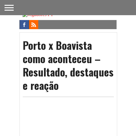
FUTEBOL
NACIONAL
FUTEBOL
NOTÍCIAS
ONDE
FUTEBOL
APOSTAS
INTERNACIONAL
DO
ASSISTIR
NA TV
FUTEBOL
Porto x Boavista
como aconteceu –
Resultado, destaques
e reação