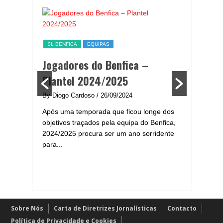
ESTATÍST
a,
Melhor
SL BENFICA
EQUIPAS
ming
portug
Jogadores do Benfica –
2024/
Plantel 2024/2025
enfica
By Diogo 
By Diogo Cardoso
/ 26/09/2024
gal com
Embora ha
Após uma temporada que ficou longe dos
..
de melhor
objetivos traçados pela equipa do Benfica,
assistir-
2024/2025 procura ser um ano sorridente
grandes..
para...
Sobre Nós
Carta de Diretrizes Jornalísticas
Contacto
Política de Privacidade e Cookies