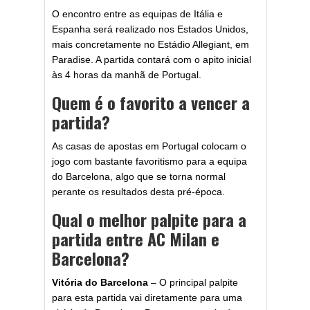
O encontro entre as equipas de Itália e
Espanha será realizado nos Estados Unidos,
mais concretamente no Estádio Allegiant, em
Paradise. A partida contará com o apito inicial
às 4 horas da manhã de Portugal.
Quem é o favorito a vencer a
partida?
As casas de apostas em Portugal colocam o
jogo com bastante favoritismo para a equipa
do Barcelona, algo que se torna normal
perante os resultados desta pré-época.
Qual o melhor palpite para a
partida entre AC Milan e
Barcelona?
Vitória do Barcelona
– O principal palpite
para esta partida vai diretamente para uma