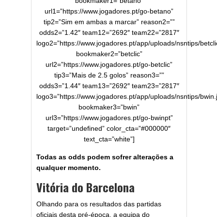
bookmaker1=”betano”
url1=”https://www.jogadores.pt/go-betano”
tip2=”Sim em ambas a marcar” reason2=””
odds2=”1.42″ team12=”2692″ team22=”2817″
logo2=”https://www.jogadores.pt/app/uploads/nsntips/betcli
bookmaker2=”betclic”
url2=”https://www.jogadores.pt/go-betclic”
tip3=”Mais de 2.5 golos” reason3=””
odds3=”1.44″ team13=”2692″ team23=”2817″
logo3=”https://www.jogadores.pt/app/uploads/nsntips/bwin.
bookmaker3=”bwin”
url3=”https://www.jogadores.pt/go-bwinpt”
target=”undefined” color_cta=”#000000″
text_cta=”white”]
Todas as odds podem sofrer alterações a
qualquer momento.
Vitória do Barcelona
Olhando para os resultados das partidas
oficiais desta pré-época, a equipa do