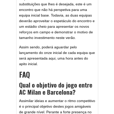
substituições que lhes é desejada, este é um
encontro que não há perspetiva para uma
equipa inicial base. Todavia, as duas equipas
deverão aproveitar o espetáculo do encontro e
um estádio cheio para apresentar os novos
reforços em campo e demonstrar o motivo de
tamanho investimento neste verão.
Assim sendo, poderá aguardar pelo
lançamento do onze inicial de cada equipa que
será apresentada aqui, uma hora antes do
apito inicial.
FAQ
Qual o objetivo do jogo entre
AC Milan e Barcelona?
Assimilar ideias e aumentar o ritmo competitivo
é o principal objetivo destes jogos amigáveis
de grande nível. Perante a forte presença no