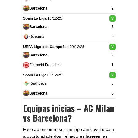
Barcelona
2
Spain La Liga
13/12/25
V
Barcelona
2
Osasuna
0
UEFA Liga dos Campeões
09/12/25
V
Barcelona
2
Eintracht Frankfurt
1
Spain La Liga
06/12/25
V
Real Betis
3
Barcelona
5
Equipas inicias – AC Milan
vs Barcelona?
Face ao encontro ser um jogo amigável e com
a oportunidade dos treinadores fazerem as