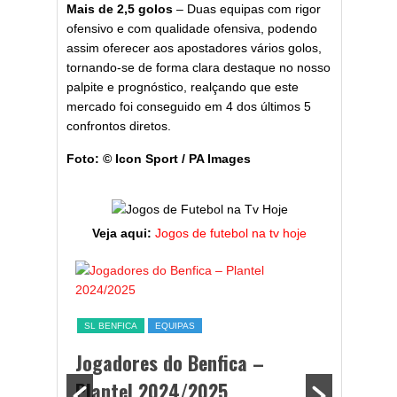
Mais de 2,5 golos
– Duas equipas com rigor
ofensivo e com qualidade ofensiva, podendo
assim oferecer aos apostadores vários golos,
tornando-se de forma clara destaque no nosso
palpite e prognóstico, realçando que este
mercado foi conseguido em 4 dos últimos 5
confrontos diretos.
Foto: © Icon Sport / PA Images
Veja aqui:
Jogos de futebol na tv hoje
ESTATÍST
a,
Melhor
SL BENFICA
EQUIPAS
ming
portug
Jogadores do Benfica –
2024/
Plantel 2024/2025