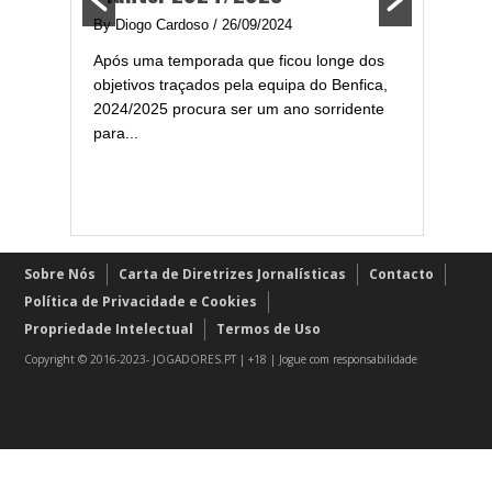
enfica
By Diogo 
By Diogo Cardoso
/ 26/09/2024
gal com
Embora ha
Após uma temporada que ficou longe dos
..
de melhor
objetivos traçados pela equipa do Benfica,
assistir-
2024/2025 procura ser um ano sorridente
grandes..
para...
Sobre Nós
Carta de Diretrizes Jornalísticas
Contacto
Política de Privacidade e Cookies
Propriedade Intelectual
Termos de Uso
Copyright © 2016-2023- JOGADORES.PT | +18 | Jogue com responsabilidade