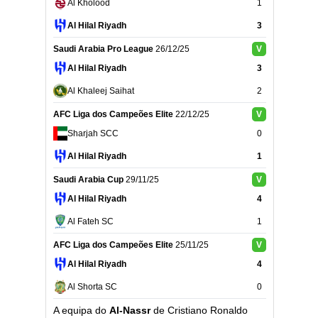
Al Kholood
1
Al Hilal Riyadh
3
Saudi Arabia Pro League
26/12/25
V
Al Hilal Riyadh
3
Al Khaleej Saihat
2
AFC Liga dos Campeões Elite
22/12/25
V
Sharjah SCC
0
Al Hilal Riyadh
1
Saudi Arabia Cup
29/11/25
V
Al Hilal Riyadh
4
Al Fateh SC
1
AFC Liga dos Campeões Elite
25/11/25
V
Al Hilal Riyadh
4
Al Shorta SC
0
A equipa do
Al-Nassr
de Cristiano Ronaldo