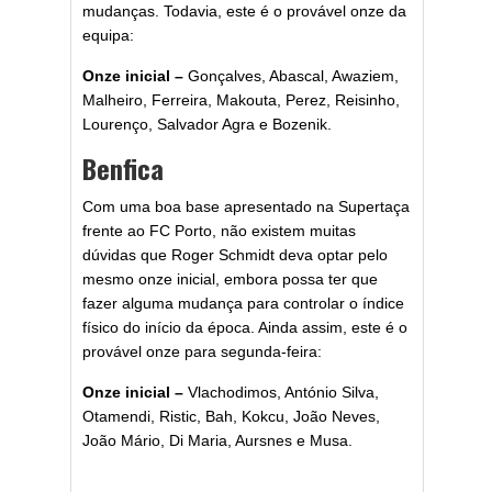
mudanças. Todavia, este é o provável onze da
equipa:
Onze inicial –
Gonçalves, Abascal, Awaziem,
Malheiro, Ferreira, Makouta, Perez, Reisinho,
Lourenço, Salvador Agra e Bozenik.
Benfica
Com uma boa base apresentado na Supertaça
frente ao FC Porto, não existem muitas
dúvidas que Roger Schmidt deva optar pelo
mesmo onze inicial, embora possa ter que
fazer alguma mudança para controlar o índice
físico do início da época. Ainda assim, este é o
provável onze para segunda-feira:
Onze inicial –
Vlachodimos, António Silva,
Otamendi, Ristic, Bah, Kokcu, João Neves,
João Mário, Di Maria, Aursnes e Musa.