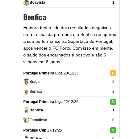
Boavista
1
Benfica
Embora tenha tido dois resultados negativos
na reta final da pré-época, o Benfica recuperou
a sua performance na Supertaça de Portugal,
após vencer o FC Porto. Com isso em mente,
o saldo dos encarnados é positivo e são 6
vitórias em 8 jogos.
Portugal Primeira Liga
28/12/25
E
Braga
2
Benfica
2
Portugal Primeira Liga
22/12/25
V
Benfica
1
Famalicao
0
Portugal Cup
17/12/25
V
SC Farense
0