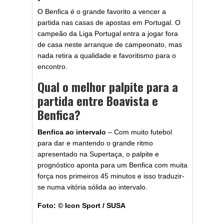
O Benfica é o grande favorito a vencer a
partida nas casas de apostas em Portugal. O
campeão da Liga Portugal entra a jogar fora
de casa neste arranque de campeonato, mas
nada retira a qualidade e favoritismo para o
encontro.
Qual o melhor palpite para a
partida entre Boavista e
Benfica?
Benfica ao intervalo
– Com muito futebol
para dar e mantendo o grande ritmo
apresentado na Supertaça, o palpite e
prognóstico aponta para um Benfica com muita
força nos primeiros 45 minutos e isso traduzir-
se numa vitória sólida ao intervalo.
Foto: © Icon Sport / SUSA