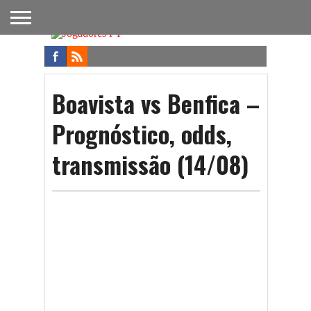
FUTEBOL
NACIONAL
FUTEBOL
NOTÍCIAS
ONDE
FUTEBOL
APOSTAS
INTERNACIONAL
DO
ASSISTIR
NA TV
FUTEBOL
Boavista vs Benfica –
Prognóstico, odds,
transmissão (14/08)