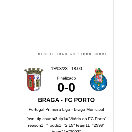
GLOBAL IMAGENS / ICON SPORT
19/03/23 - 18:00
Finalizado
0
-
0
BRAGA - FC PORTO
Portugal Primeira Liga - Braga Municipal
[nsn_tip count=3 tip1=”Vitória do FC Porto”
reason1=”” odds1=”2.15″ team11=”2999″
team21=”3002″