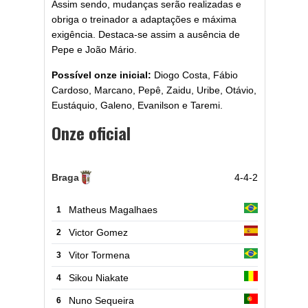
Assim sendo, mudanças serão realizadas e
obriga o treinador a adaptações e máxima
exigência. Destaca-se assim a ausência de
Pepe e João Mário.
Possível onze inicial:
Diogo Costa, Fábio
Cardoso, Marcano, Pepê, Zaidu, Uribe, Otávio,
Eustáquio, Galeno, Evanilson e Taremi.
Onze oficial
Braga
4-4-2
Matheus Magalhaes
1
Victor Gomez
2
Vitor Tormena
3
Sikou Niakate
4
Nuno Sequeira
6