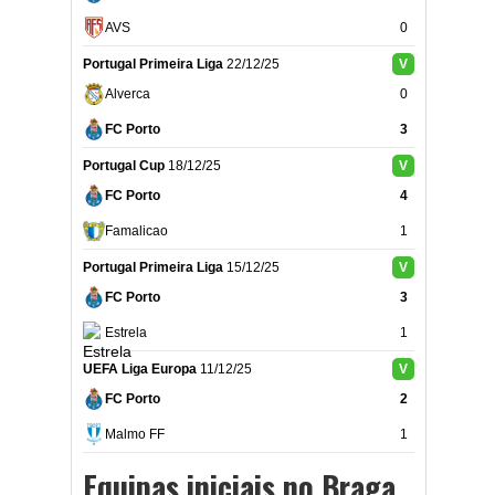
AVS
0
Portugal Primeira Liga
22/12/25
V
Alverca
0
FC Porto
3
Portugal Cup
18/12/25
V
FC Porto
4
Famalicao
1
Portugal Primeira Liga
15/12/25
V
FC Porto
3
Estrela
1
UEFA Liga Europa
11/12/25
V
FC Porto
2
Malmo FF
1
Equipas iniciais no Braga