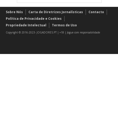
Sobre Nós
Carta de Diretrizes Jornalísticas
Contacto
Política de Privacidade e Cookies
Propriedade Intelectual
Termos de Uso
Copyright © 2016-2023- JOGADORES.PT | +18 | Jogue com responsabilidade