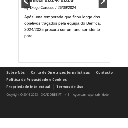
enfica
By Diogo 
By Diogo Cardoso
/ 26/09/2024
gal com
Embora ha
Após uma temporada que ficou longe dos
..
de melhor
objetivos traçados pela equipa do Benfica,
assistir-
2024/2025 procura ser um ano sorridente
grandes..
para...
Sobre Nós
Carta de Diretrizes Jornalísticas
Contacto
Política de Privacidade e Cookies
Propriedade Intelectual
Termos de Uso
Copyright © 2016-2023- JOGADORES.PT | +18 | Jogue com responsabilidade