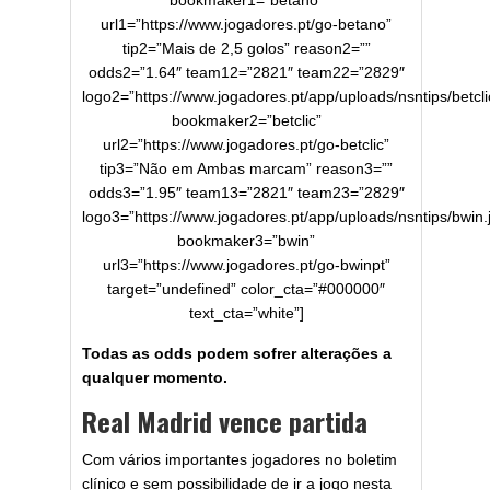
bookmaker1=”betano”
url1=”https://www.jogadores.pt/go-betano”
tip2=”Mais de 2,5 golos” reason2=””
odds2=”1.64″ team12=”2821″ team22=”2829″
logo2=”https://www.jogadores.pt/app/uploads/nsntips/betcli
bookmaker2=”betclic”
url2=”https://www.jogadores.pt/go-betclic”
tip3=”Não em Ambas marcam” reason3=””
odds3=”1.95″ team13=”2821″ team23=”2829″
logo3=”https://www.jogadores.pt/app/uploads/nsntips/bwin.
bookmaker3=”bwin”
url3=”https://www.jogadores.pt/go-bwinpt”
target=”undefined” color_cta=”#000000″
text_cta=”white”]
Todas as odds podem sofrer alterações a
qualquer momento.
Real Madrid vence partida
Com vários importantes jogadores no boletim
clínico e sem possibilidade de ir a jogo nesta