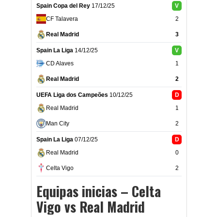
Spain Copa del Rey
17/12/25
V
CF Talavera
2
Real Madrid
3
Spain La Liga
14/12/25
V
CD Alaves
1
Real Madrid
2
UEFA Liga dos Campeões
10/12/25
D
Real Madrid
1
Man City
2
Spain La Liga
07/12/25
D
Real Madrid
0
Celta Vigo
2
Equipas inicias – Celta
Vigo vs Real Madrid