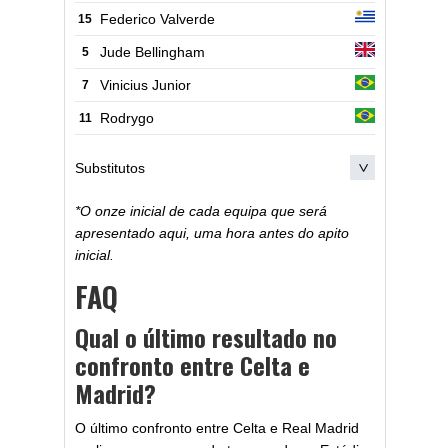
Federico Valverde
15
Renato Tapia
5
Jude Bellingham
5
Agustin Marchesin
1
Vinicius Junior
7
Rodrygo
11
Substitutos
*O onze inicial de cada equipa que será
Diego Pineiro
26
apresentado aqui, uma hora antes do apito
inicial.
Nacho
6
FAQ
Toni Kroos
8
Qual o último resultado no
Luka Modric
10
confronto entre Celta e
Mato Joselu
14
Madrid?
Alvaro Odriozola
16
O último confronto entre Celta e Real Madrid
Andriy Lunin
13