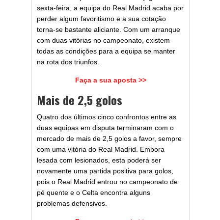
sexta-feira, a equipa do Real Madrid acaba por
perder algum favoritismo e a sua cotação
torna-se bastante aliciante. Com um arranque
com duas vitórias no campeonato, existem
todas as condições para a equipa se manter
na rota dos triunfos.
Faça a sua aposta >>
Mais de 2,5 golos
Quatro dos últimos cinco confrontos entre as
duas equipas em disputa terminaram com o
mercado de mais de 2,5 golos a favor, sempre
com uma vitória do Real Madrid. Embora
lesada com lesionados, esta poderá ser
novamente uma partida positiva para golos,
pois o Real Madrid entrou no campeonato de
pé quente e o Celta encontra alguns
problemas defensivos.