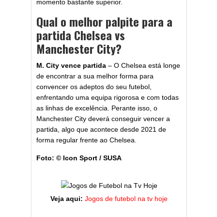
momento bastante superior.
Qual o melhor palpite para a
partida Chelsea vs
Manchester City?
M. City vence partida
– O Chelsea está longe
de encontrar a sua melhor forma para
convencer os adeptos do seu futebol,
enfrentando uma equipa rigorosa e com todas
as linhas de excelência. Perante isso, o
Manchester City deverá conseguir vencer a
partida, algo que acontece desde 2021 de
forma regular frente ao Chelsea.
Foto: © Icon Sport / SUSA
Veja aqui:
Jogos de futebol na tv hoje