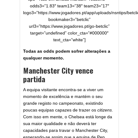
odds3=”1.83″ team13=”38″ team23=”17″
logo3=”https://www.jogadores.pt/app/uploads/nsntips/betcli
bookmaker3=”betclic”
url3=”https://www.jogadores.pt/go-betclic”
target=”undefined” color_cta=”#000000″
text_cta=”white”]
Todas as odds podem sofrer alterações a
qualquer momento.
Manchester City vence
partida
A equipa visitante encontra-se a viver um
momento de excelência e mantém o seu
grande registo no campeonato, existindo
poucas equipas capazes de trazer os
citizens
.
Com isso em mente, o Chelsea está longe da
sua maior qualidade e não deverá ter
capacidades para travar o Manchester City,
esperando-se assim que a equipa de Pep