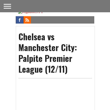
FUTEBOL
NACIONAL
FUTEBOL
NOTÍCIAS
ONDE
FUTEBOL
APOSTAS
INTERNACIONAL
DO
ASSISTIR
NA TV
FUTEBOL
Chelsea vs
Manchester City:
Palpite Premier
League (12/11)