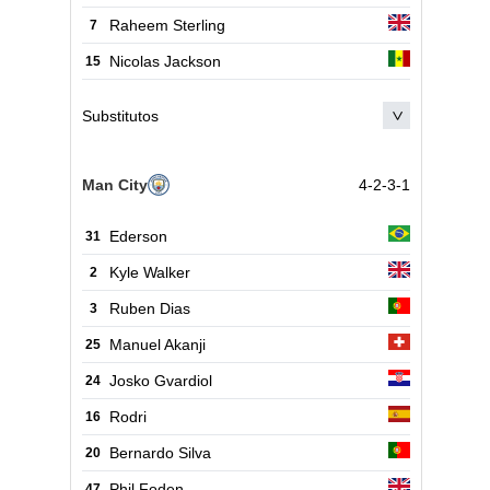
Raheem Sterling
7
Nicolas Jackson
15
Substitutos
Armando Broja
19
Man City
4-2-3-1
Benoit Badiashile
5
Ederson
31
Mykhailo Mudryk
10
Kyle Walker
2
Noni Madueke
11
Ruben Dias
3
Ian Maatsen
29
Manuel Akanji
25
Djordje Petrovic
28
Josko Gvardiol
24
Alex Matos
52
Rodri
16
Bernardo Silva
20
Lesley Ugochukwu
16
Phil Foden
47