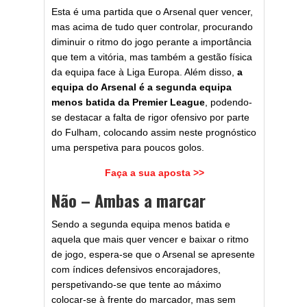
Esta é uma partida que o Arsenal quer vencer,
mas acima de tudo quer controlar, procurando
diminuir o ritmo do jogo perante a importância
que tem a vitória, mas também a gestão física
da equipa face à Liga Europa. Além disso,
a
equipa do Arsenal é a segunda equipa
menos batida da Premier League
, podendo-
se destacar a falta de rigor ofensivo por parte
do Fulham, colocando assim neste prognóstico
uma perspetiva para poucos golos.
Faça a sua aposta >>
Não – Ambas a marcar
Sendo a segunda equipa menos batida e
aquela que mais quer vencer e baixar o ritmo
de jogo, espera-se que o Arsenal se apresente
com índices defensivos encorajadores,
perspetivando-se que tente ao máximo
colocar-se à frente do marcador, mas sem