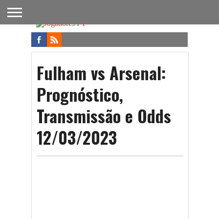
FUTEBOL
NACIONAL
FUTEBOL
NOTÍCIAS
ONDE
FUTEBOL
APOSTAS
INTERNACIONAL
DO
ASSISTIR
NA TV
FUTEBOL
Fulham vs Arsenal:
Prognóstico,
Transmissão e Odds
12/03/2023