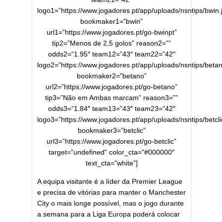
logo1=”https://www.jogadores.pt/app/uploads/nsntips/bwin.
bookmaker1=”bwin”
url1=”https://www.jogadores.pt/go-bwinpt”
tip2=”Menos de 2,5 golos” reason2=””
odds2=”1.95″ team12=”43″ team22=”42″
logo2=”https://www.jogadores.pt/app/uploads/nsntips/betan
bookmaker2=”betano”
url2=”https://www.jogadores.pt/go-betano”
tip3=”Não em Ambas marcam” reason3=””
odds3=”1.84″ team13=”43″ team23=”42″
logo3=”https://www.jogadores.pt/app/uploads/nsntips/betcli
bookmaker3=”betclic”
url3=”https://www.jogadores.pt/go-betclic”
target=”undefined” color_cta=”#000000″
text_cta=”white”]
A equipa visitante é a líder da Premier League
e precisa de vitórias para manter o Manchester
City o mais longe possível, mas o jogo durante
a semana para a Liga Europa poderá colocar