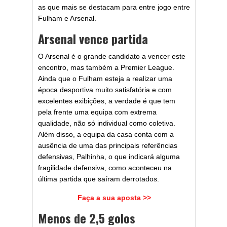
as que mais se destacam para entre jogo entre
Fulham e Arsenal.
Arsenal vence partida
O Arsenal é o grande candidato a vencer este
encontro, mas também a Premier League.
Ainda que o Fulham esteja a realizar uma
época desportiva muito satisfatória e com
excelentes exibições, a verdade é que tem
pela frente uma equipa com extrema
qualidade, não só individual como coletiva.
Além disso, a equipa da casa conta com a
ausência de uma das principais referências
defensivas, Palhinha, o que indicará alguma
fragilidade defensiva, como aconteceu na
última partida que saíram derrotados.
Faça a sua aposta >>
Menos de 2,5 golos