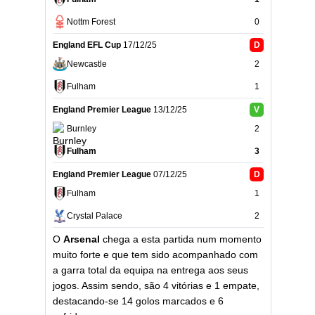
Nottm Forest
0
England EFL Cup
17/12/25
D
Newcastle
2
Fulham
1
England Premier League
13/12/25
V
Burnley
2
Fulham
3
England Premier League
07/12/25
D
Fulham
1
Crystal Palace
2
O
Arsenal
chega a esta partida num momento
muito forte e que tem sido acompanhado com
a garra total da equipa na entrega aos seus
jogos. Assim sendo, são 4 vitórias e 1 empate,
destacando-se 14 golos marcados e 6