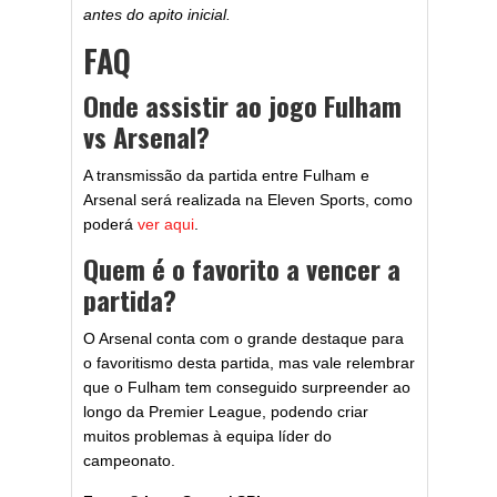
antes do apito inicial.
Fabio Vieira
21
FAQ
Rob Holding
16
Onde assistir ao jogo Fulham
Kieran Tierney
3
vs Arsenal?
Matt Turner
30
A transmissão da partida entre Fulham e
Arsenal será realizada na Eleven Sports, como
Emile Smith-Rowe
10
poderá
ver aqui
.
Reiss Nelson
24
Quem é o favorito a vencer a
Gabriel Jesus
9
partida?
Takehiro Tomiyasu
18
O Arsenal conta com o grande destaque para
o favoritismo desta partida, mas vale relembrar
que o Fulham tem conseguido surpreender ao
longo da Premier League, podendo criar
muitos problemas à equipa líder do
campeonato.