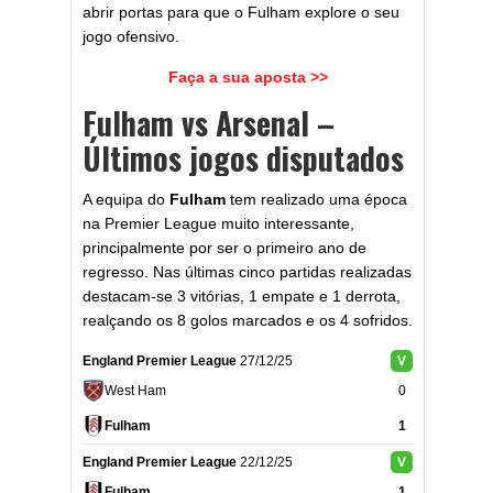
abrir portas para que o Fulham explore o seu
jogo ofensivo.
Faça a sua aposta >>
Fulham vs Arsenal –
Últimos jogos disputados
A equipa do
Fulham
tem realizado uma época
na Premier League muito interessante,
principalmente por ser o primeiro ano de
regresso. Nas últimas cinco partidas realizadas
destacam-se 3 vitórias, 1 empate e 1 derrota,
realçando os 8 golos marcados e os 4 sofridos.
England Premier League
27/12/25
V
West Ham
0
Fulham
1
England Premier League
22/12/25
V
Fulham
1