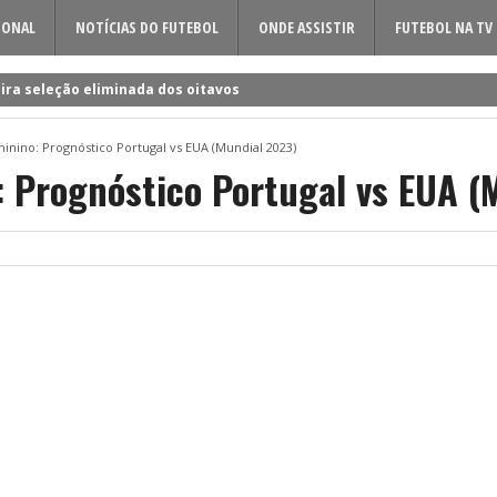
IONAL
NOTÍCIAS DO FUTEBOL
ONDE ASSISTIR
FUTEBOL NA TV
ira seleção eliminada dos oitavos
 a Rúben Amorim para a nova época!
inino: Prognóstico Portugal vs EUA (Mundial 2023)
dificil o cerco à volta do sueco
: Prognóstico Portugal vs EUA (
o entre Famalicão e Sporting?
a foi o último a chegar à Luz!