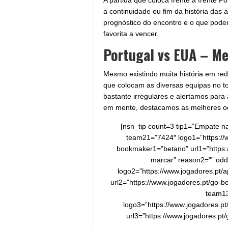
A partida que coloca frente a frente Po
a continuidade ou fim da história das 
prognóstico do encontro e o que pode
favorita a vencer.
Portugal vs EUA – M
Mesmo existindo muita história em red
que colocam as diversas equipas no to
bastante irregulares e alertamos para 
em mente, destacamos as melhores od
[nsn_tip count=3 tip1=”Empate n
team21=”7424″ logo1=”https://w
bookmaker1=”betano” url1=”https:
marcar” reason2=”” od
logo2=”https://www.jogadores.pt/a
url2=”https://www.jogadores.pt/go-be
team1
logo3=”https://www.jogadores.p
url3=”https://www.jogadores.pt