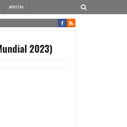
APOSTAS
Mundial 2023)