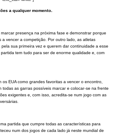
ções a qualquer momento.
 marcar presença na próxima fase e demonstrar porque
s a vencer a competição. Por outro lado, as atletas
a pela sua primeira vez e querem dar continuidade a esse
a partida tem tudo para ser de enorme qualidade e, com
 os EUA como grandes favoritas a vencer o encontro,
m todas as garras possíveis marcar e colocar-se na frente
ões exigentes e, com isso, acredita-se num jogo com as
versárias.
uma partida que cumpre todas as características para
nteceu num dos jogos de cada lado já neste mundial de