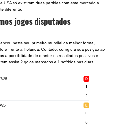
 e USA só existiram duas partidas com este mercado a
te diferente.
imos jogos disputados
rancou neste seu primeiro mundial da melhor forma,
ra frente à Holanda. Contudo, corrigiu a sua posição ao
 a possibilidade de manter os resultados positivos e
 tem assim 2 golos marcados e 1 sofridos nas duas
07/25
D
1
2
6/25
E
0
0