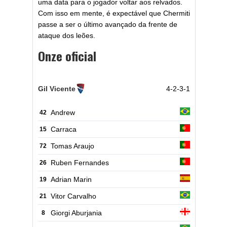
uma data para o jogador voltar aos relvados.
Com isso em mente, é expectável que Chermiti
passe a ser o último avançado da frente de
ataque dos leões.
Onze oficial
Gil Vicente
4-2-3-1
Andrew
42
Carraca
15
Tomas Araujo
72
Ruben Fernandes
26
Adrian Marin
19
Vitor Carvalho
21
Giorgi Aburjania
8