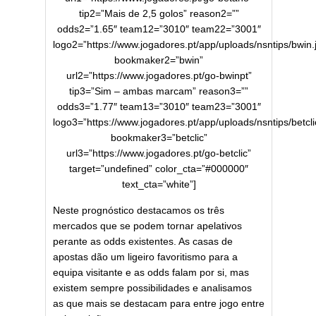
tip2=”Mais de 2,5 golos” reason2=””
odds2=”1.65″ team12=”3010″ team22=”3001″
logo2=”https://www.jogadores.pt/app/uploads/nsntips/bwin.
bookmaker2=”bwin”
url2=”https://www.jogadores.pt/go-bwinpt”
tip3=”Sim – ambas marcam” reason3=””
odds3=”1.77″ team13=”3010″ team23=”3001″
logo3=”https://www.jogadores.pt/app/uploads/nsntips/betcli
bookmaker3=”betclic”
url3=”https://www.jogadores.pt/go-betclic”
target=”undefined” color_cta=”#000000″
text_cta=”white”]
Neste prognóstico destacamos os três
mercados que se podem tornar apelativos
perante as odds existentes. As casas de
apostas dão um ligeiro favoritismo para a
equipa visitante e as odds falam por si, mas
existem sempre possibilidades e analisamos
as que mais se destacam para entre jogo entre