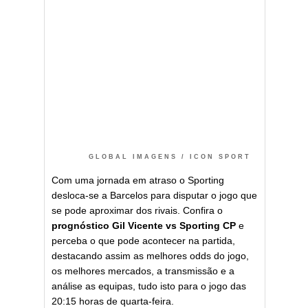
GLOBAL IMAGENS / ICON SPORT
Com uma jornada em atraso o Sporting
desloca-se a Barcelos para disputar o jogo que
se pode aproximar dos rivais. Confira o
prognóstico Gil Vicente vs Sporting CP
e
perceba o que pode acontecer na partida,
destacando assim as melhores odds do jogo,
os melhores mercados, a transmissão e a
análise as equipas, tudo isto para o jogo das
20:15 horas de quarta-feira.