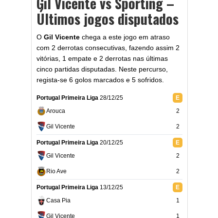
Gil Vicente vs Sporting –
Últimos jogos disputados
O
Gil Vicente
chega a este jogo em atraso
com 2 derrotas consecutivas, fazendo assim 2
vitórias, 1 empate e 2 derrotas nas últimas
cinco partidas disputadas. Neste percurso,
regista-se 6 golos marcados e 5 sofridos.
Portugal Primeira Liga
28/12/25
E
Arouca
2
Gil Vicente
2
Portugal Primeira Liga
20/12/25
E
Gil Vicente
2
Rio Ave
2
Portugal Primeira Liga
13/12/25
E
Casa Pia
1
Gil Vicente
1