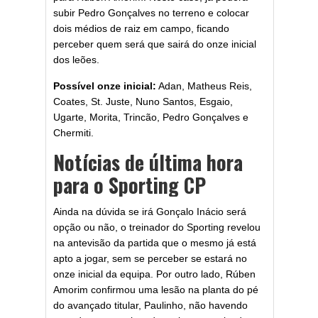
subir Pedro Gonçalves no terreno e colocar
dois médios de raiz em campo, ficando
perceber quem será que sairá do onze inicial
dos leões.
Possível onze inicial:
Adan, Matheus Reis,
Coates, St. Juste, Nuno Santos, Esgaio,
Ugarte, Morita, Trincão, Pedro Gonçalves e
Chermiti.
Notícias de última hora
para o Sporting CP
Ainda na dúvida se irá Gonçalo Inácio será
opção ou não, o treinador do Sporting revelou
na antevisão da partida que o mesmo já está
apto a jogar, sem se perceber se estará no
onze inicial da equipa. Por outro lado, Rúben
Amorim confirmou uma lesão na planta do pé
do avançado titular, Paulinho, não havendo