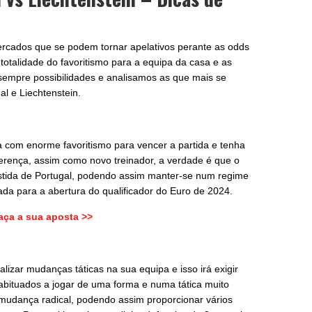
rcados que se podem tornar apelativos perante as odds
totalidade do favoritismo para a equipa da casa e as
m sempre possibilidades e analisamos as que mais se
l e Liechtenstein.
a com enorme favoritismo para vencer a partida e tenha
ferença, assim como novo treinador, a verdade é que o
vestida de Portugal, podendo assim manter-se num regime
da para a abertura do qualificador do Euro de 2024.
aça a sua aposta >>
alizar mudanças táticas na sua equipa e isso irá exigir
Habituados a jogar de uma forma e numa tática muito
 mudança radical, podendo assim proporcionar vários