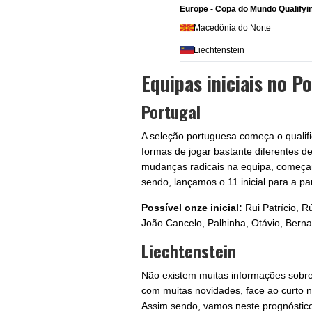
Europe - Copa do Mundo Qualifyi
Macedônia do Norte
Liechtenstein
Equipas iniciais no P
Portugal
A seleção portuguesa começa o qualifi
formas de jogar bastante diferentes 
mudanças radicais na equipa, começan
sendo, lançamos o 11 inicial para a pa
Possível onze inicial:
Rui Patrício, R
João Cancelo, Palhinha, Otávio, Berna
Liechtenstein
Não existem muitas informações sobre 
com muitas novidades, face ao curto 
Assim sendo, vamos neste prognóstico 