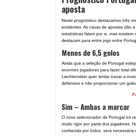
aposta
Neste prognóstico destacamos três me
existentes. As casas de apostas dão a 
estatísticas falam por si, mas existe
destacam para entre jogo entre Portuga
Menos de 6,5 golos
Ainda que a seleção de Portugal estej
enormes jogadores para fazer total di
Liechtenstein quer tentar travar a in
defensivo e não proporcionar um golea
F
Sim – Ambas a marcar
O novo selecionador de Portugal irá re
muito rigor por parte dos jogadores. 
conhecida por todos, será necessária