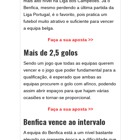
mais alto nível na Liga dos Campeões. Já o
Benfica, mesmo perdendo a última partida da
Liga Portugal, é o favorito, pois pratica um
futebol muito atrativo e suficiente para vencer
a equipa belga.
Faça a sua aposta >>
Mais de 2,5 golos
Sendo um jogo que todas as equipas querem
vencer e o jogo que poder fundamental para a
qualificação, é esperado que ambas as
equipas procurem o golo com afínco, podendo
assim abrir espaços para que hajam várias
ocasiões e tornar-se proporcional.
Faça a sua aposta >>
Benfica vence ao intervalo
A equipa do Benfica está a um nível bastante
elevado na presente época e a dificuldade que