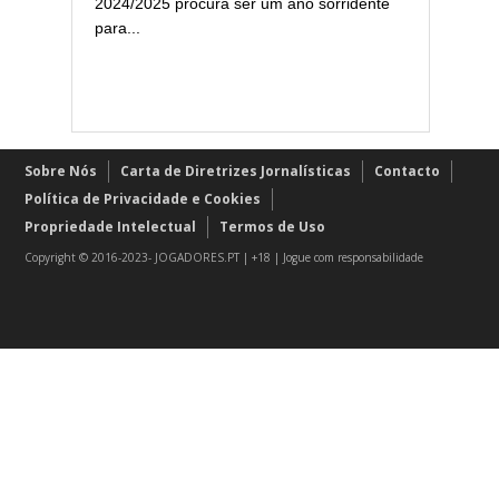
2024/2025 procura ser um ano sorridente
grandes..
para...
Sobre Nós
Carta de Diretrizes Jornalísticas
Contacto
Política de Privacidade e Cookies
Propriedade Intelectual
Termos de Uso
Copyright © 2016-2023- JOGADORES.PT | +18 | Jogue com responsabilidade