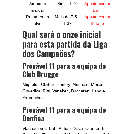
Ambas a
Sim – 1.70
Aposte com a
marcar
Bwin
Remates no
Mais de 7,5 –
Aposte com a
alvo
1.39
Betano
Qual será o onze inicial
para esta partida da Liga
dos Campeões?
Provável 11 para a equipa do
Club Brugge
Mignolet, Clinton, Hendry, Mechele, Meijer,
Onyedika, Rits, Vanaken, Bucharan, Lang e
Yaremchuk.
Provável 11 para a equipa do
Benfica
Vlachodimos, Bah, Antósio Silva, Otamendi,