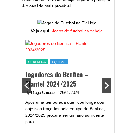
é o cenário mais provável.
Veja aqui:
Jogos de futebol na tv hoje
ESTATÍST
a,
Melhor
SL BENFICA
EQUIPAS
ming
portug
Jogadores do Benfica –
2024/
Plantel 2024/2025
enfica
By Diogo 
By Diogo Cardoso
/ 26/09/2024
gal com
Embora ha
Após uma temporada que ficou longe dos
..
de melhor
objetivos traçados pela equipa do Benfica,
assistir-
2024/2025 procura ser um ano sorridente
grandes..
para...