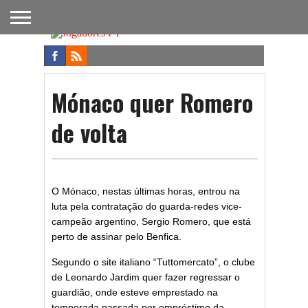
FUTEBOL
NACIONAL
FUTEBOL
NOTÍCIAS
ONDE
FUTEBOL
APOSTAS
INTERNACIONAL
DO
ASSISTIR
NA TV
FUTEBOL
Mónaco quer Romero
de volta
O Mónaco, nestas últimas horas, entrou na
luta pela contratação do guarda-redes vice-
campeão argentino, Sergio Romero, que está
perto de assinar pelo Benfica.
Segundo o site italiano “Tuttomercato”, o clube
de Leonardo Jardim quer fazer regressar o
guardião, onde esteve emprestado na
temporada passada por empréstimo da