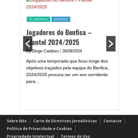
ESTATÍST
a,
Melhor
SL BENFICA
EQUIPAS
ming
portug
Jogadores do Benfica –
2024/
Plantel 2024/2025
enfica
By Diogo 
By Diogo Cardoso
/ 26/09/2024
gal com
Embora ha
Após uma temporada que ficou longe dos
..
de melhor
objetivos traçados pela equipa do Benfica,
assistir-
2024/2025 procura ser um ano sorridente
grandes..
para...
Sobre Nós
Carta de Diretrizes Jornalísticas
Contacto
Política de Privacidade e Cookies
Propriedade Intelectual
Termos de Uso