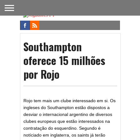
FUTEBOL
NACIONAL
FUTEBOL
NOTÍCIAS
ONDE
FUTEBOL
APOSTAS
INTERNACIONAL
DO
ASSISTIR
NA TV
FUTEBOL
Southampton
oferece 15 milhões
por Rojo
Rojo tem mais um clube interessado em si. Os
ingleses do Southampton estão dispostos a
desviar o internacional argentino de diversos
clubes europeus que estão interessados na
contratação do esquerdino. Segundo é
notíciado em inglaterra, os saints já terão