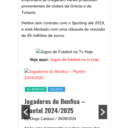
provenientes de clubes da Grécia e da
Turquia.
Heldon tem contrato com o Sporting até 2019,
e está blindado com uma cláusula de rescisão
de 45 milhões de euros.
Veja aqui:
Jogos de futebol na tv hoje
ESTATÍST
a,
Melhor
SL BENFICA
EQUIPAS
ming
portug
Jogadores do Benfica –
2024/
Plantel 2024/2025
enfica
By Diogo 
By Diogo Cardoso
/ 26/09/2024
gal com
Embora ha