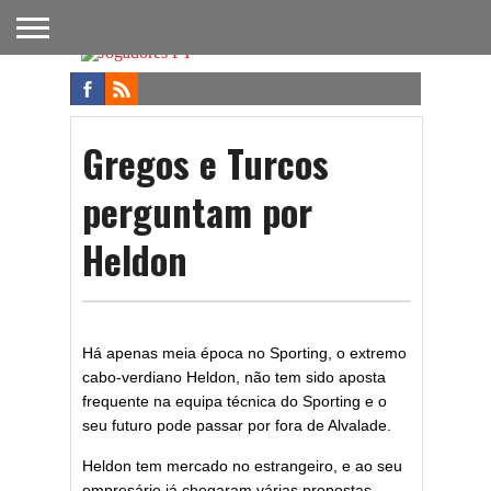
FUTEBOL
NACIONAL
FUTEBOL
NOTÍCIAS
ONDE
FUTEBOL
APOSTAS
INTERNACIONAL
DO
ASSISTIR
NA TV
FUTEBOL
Gregos e Turcos
perguntam por
Heldon
Há apenas meia época no Sporting, o extremo
cabo-verdiano Heldon, não tem sido aposta
frequente na equipa técnica do Sporting e o
seu futuro pode passar por fora de Alvalade.
Heldon tem mercado no estrangeiro, e ao seu
empresário já chegaram várias propostas