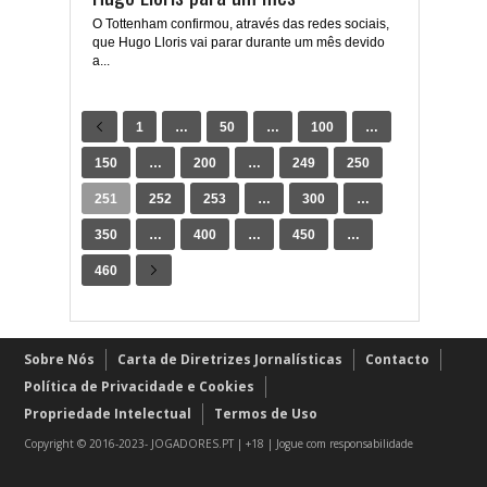
O Tottenham confirmou, através das redes sociais,
que Hugo Lloris vai parar durante um mês devido
a...
1
…
50
…
100
…
150
…
200
…
249
250
251
252
253
…
300
…
350
…
400
…
450
…
460
Sobre Nós
Carta de Diretrizes Jornalísticas
Contacto
Política de Privacidade e Cookies
Propriedade Intelectual
Termos de Uso
Copyright © 2016-2023- JOGADORES.PT | +18 | Jogue com responsabilidade