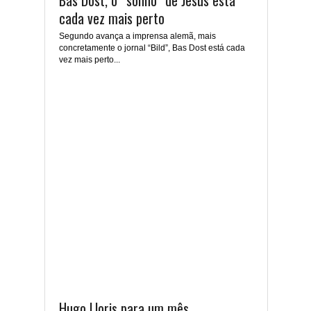
Bas Dost, o “sonho” de Jesus está
cada vez mais perto
Segundo avança a imprensa alemã, mais
concretamente o jornal “Bild”, Bas Dost está cada
vez mais perto...
Hugo Lloris para um mês