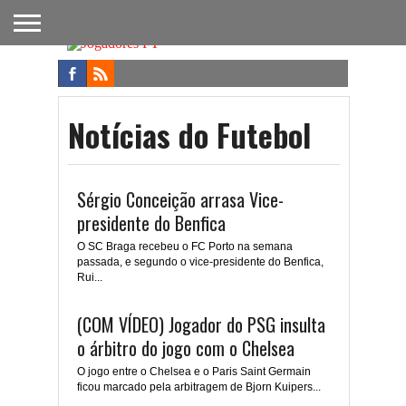
FUTEBOL
NACIONAL
FUTEBOL
NOTÍCIAS
ONDE
FUTEBOL
APOSTAS
INTERNACIONAL
DO
ASSISTIR
NA TV
FUTEBOL
Notícias do Futebol
Sérgio Conceição arrasa Vice-
presidente do Benfica
O SC Braga recebeu o FC Porto na semana
passada, e segundo o vice-presidente do Benfica,
Rui...
(COM VÍDEO) Jogador do PSG insulta
o árbitro do jogo com o Chelsea
O jogo entre o Chelsea e o Paris Saint Germain
ficou marcado pela arbitragem de Bjorn Kuipers...