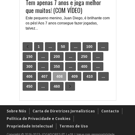
Tem apenas 7 anos e joga melhor
que muitos! (COM VÍDEO)
Este pequeno menino, Juan Diego, é brilhante com
os pés! Aos 7 anos consegue fazer jogadas,
talvez...
1
…
50
…
100
…
150
…
200
…
250
…
300
…
350
…
400
…
406
407
408
409
410
…
450
…
460
Sobre Nós
Carta de Diretrizes Jornalísticas
Contacto
Política de Privacidade e Cookies
Propriedade Intelectual
Termos de Uso
Copyright © 2016-2023- JOGADORES.PT | +18 | Jogue com responsabilidade