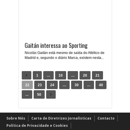
Gaitán interessa ao Sporting
Nicolás Gaitán está mesmo de saída do Atlético de
Madrid e, segundo o diário Marca, existem nesta...
1
…
10
…
20
21
22
23
24
…
30
…
40
…
50
Sobre Nós
Carta de Diretrizes Jornalísticas
Contacto
Política de Privacidade e Cookies