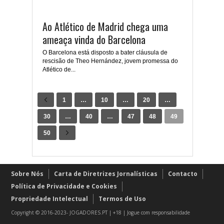
Ao Atlético de Madrid chega uma
ameaça vinda do Barcelona
O Barcelona está disposto a bater cláusula de
rescisão de Theo Hernández, jovem promessa do
Atlético de...
1
…
10
…
20
…
30
…
40
…
47
48
49
50
Sobre Nós
Carta de Diretrizes Jornalísticas
Contacto
Política de Privacidade e Cookies
Propriedade Intelectual
Termos de Uso
Copyright © 2016-2023- JOGADORES.PT | +18 | Jogue com responsabilidade