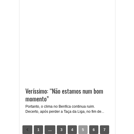
Veríssimo: “Não estamos num bom
momento”
Portanto, o clima no Benfica continua ruim.
Decerto, após perder a Taça da Liga, no fim de...
1
…
3
4
5
6
7